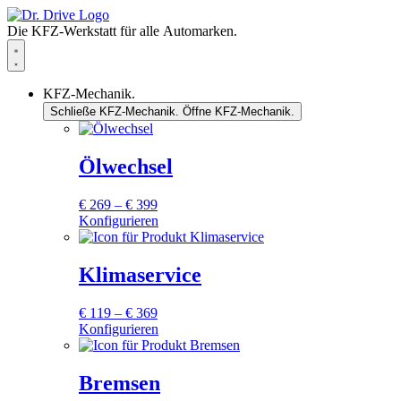
Zum
Inhalt
Die KFZ-Werkstatt für alle Automarken.
springen
KFZ-Mechanik.
Schließe KFZ-Mechanik.
Öffne KFZ-Mechanik.
Ölwechsel
Preisspanne:
€
269
–
€
399
€ 269
Konfigurieren
Dieses
bis
Produkt
€ 399
weist
Klimaservice
mehrere
Varianten
Preisspanne:
€
119
–
€
369
auf.
€ 119
Konfigurieren
Die
Dieses
bis
Optionen
Produkt
€ 369
können
weist
Bremsen
auf
mehrere
der