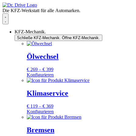
Zum
Inhalt
Die KFZ-Werkstatt für alle Automarken.
springen
KFZ-Mechanik.
Schließe KFZ-Mechanik.
Öffne KFZ-Mechanik.
Ölwechsel
Preisspanne:
€
269
–
€
399
€ 269
Konfigurieren
Dieses
bis
Produkt
€ 399
weist
Klimaservice
mehrere
Varianten
Preisspanne:
€
119
–
€
369
auf.
€ 119
Konfigurieren
Die
Dieses
bis
Optionen
Produkt
€ 369
können
weist
Bremsen
auf
mehrere
der