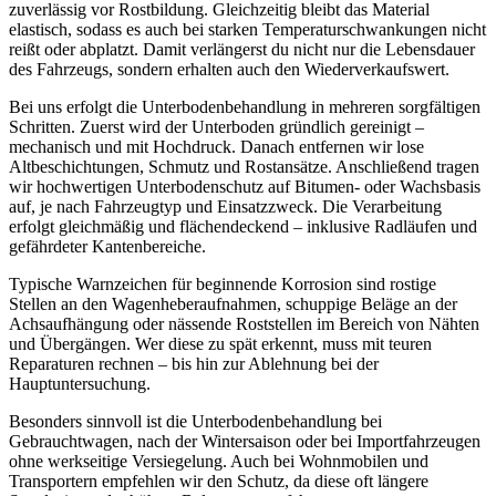
zuverlässig vor Rostbildung. Gleichzeitig bleibt das Material
elastisch, sodass es auch bei starken Temperaturschwankungen nicht
reißt oder abplatzt. Damit verlängerst du nicht nur die Lebensdauer
des Fahrzeugs, sondern erhalten auch den Wiederverkaufswert.
Bei uns erfolgt die Unterbodenbehandlung in mehreren sorgfältigen
Schritten. Zuerst wird der Unterboden gründlich gereinigt –
mechanisch und mit Hochdruck. Danach entfernen wir lose
Altbeschichtungen, Schmutz und Rostansätze. Anschließend tragen
wir hochwertigen Unterbodenschutz auf Bitumen- oder Wachsbasis
auf, je nach Fahrzeugtyp und Einsatzzweck. Die Verarbeitung
erfolgt gleichmäßig und flächendeckend – inklusive Radläufen und
gefährdeter Kantenbereiche.
Typische Warnzeichen für beginnende Korrosion sind rostige
Stellen an den Wagenheberaufnahmen, schuppige Beläge an der
Achsaufhängung oder nässende Roststellen im Bereich von Nähten
und Übergängen. Wer diese zu spät erkennt, muss mit teuren
Reparaturen rechnen – bis hin zur Ablehnung bei der
Hauptuntersuchung.
Besonders sinnvoll ist die Unterbodenbehandlung bei
Gebrauchtwagen, nach der Wintersaison oder bei Importfahrzeugen
ohne werkseitige Versiegelung. Auch bei Wohnmobilen und
Transportern empfehlen wir den Schutz, da diese oft längere