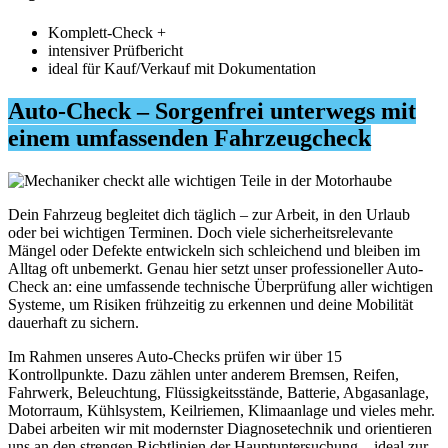
Komplett-Check +
intensiver Prüfbericht
ideal für Kauf/Verkauf mit Dokumentation
Auto-Check – Sorgenfrei unterwegs mit
einem umfassenden Fahrzeugcheck
Dein Fahrzeug begleitet dich täglich – zur Arbeit, in den Urlaub
oder bei wichtigen Terminen. Doch viele sicherheitsrelevante
Mängel oder Defekte entwickeln sich schleichend und bleiben im
Alltag oft unbemerkt. Genau hier setzt unser professioneller Auto-
Check an: eine umfassende technische Überprüfung aller wichtigen
Systeme, um Risiken frühzeitig zu erkennen und deine Mobilität
dauerhaft zu sichern.
Im Rahmen unseres Auto-Checks prüfen wir über 15
Kontrollpunkte. Dazu zählen unter anderem Bremsen, Reifen,
Fahrwerk, Beleuchtung, Flüssigkeitsstände, Batterie, Abgasanlage,
Motorraum, Kühlsystem, Keilriemen, Klimaanlage und vieles mehr.
Dabei arbeiten wir mit modernster Diagnosetechnik und orientieren
uns an den strengen Richtlinien der Hauptuntersuchung – ideal zur