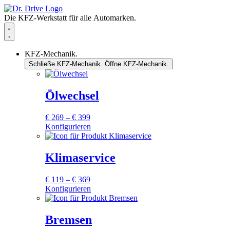
Zum
Inhalt
Die KFZ-Werkstatt für alle Automarken.
springen
KFZ-Mechanik.
Schließe KFZ-Mechanik.
Öffne KFZ-Mechanik.
Ölwechsel
Preisspanne:
€
269
–
€
399
€ 269
Konfigurieren
Dieses
bis
Produkt
€ 399
weist
Klimaservice
mehrere
Varianten
Preisspanne:
€
119
–
€
369
auf.
€ 119
Konfigurieren
Die
Dieses
bis
Optionen
Produkt
€ 369
können
weist
Bremsen
auf
mehrere
der