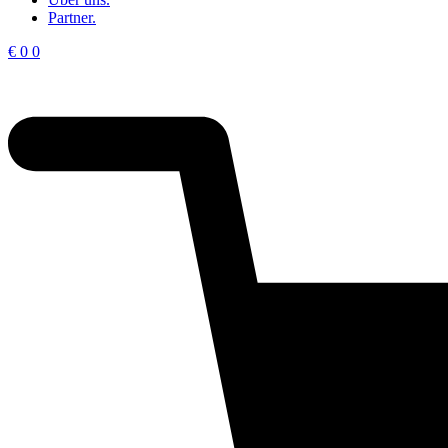
Partner.
€
0
0