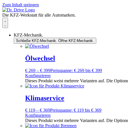
Zum Inhalt springen
Die KFZ-Werkstatt für alle Automarken.
KFZ-Mechanik.
Schließe KFZ-Mechanik.
Öffne KFZ-Mechanik.
Ölwechsel
€
269
–
€
399
Preisspanne: € 269 bis € 399
Konfigurieren
Dieses Produkt weist mehrere Varianten auf. Die Option
Klimaservice
€
119
–
€
369
Preisspanne: € 119 bis € 369
Konfigurieren
Dieses Produkt weist mehrere Varianten auf. Die Option