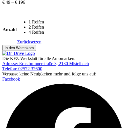
Preisspanne:
€
49
–
€
196
€ 49
bis
€ 196
1 Reifen
2 Reifen
Anzahl
4 Reifen
Zurücksetzen
Reinigung
In den Warenkorb
vom
Felgensitz
Die KFZ-Werkstatt für alle Automarken.
Menge
Adresse: Ernstbrunnerstraße 3, 2130 Mistelbach
Telefon: 02572 32600
Verpasse keine Neuigkeiten mehr und folge uns auf:
Facebook