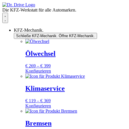
Zum
Inhalt
Die KFZ-Werkstatt für alle Automarken.
springen
KFZ-Mechanik.
Schließe KFZ-Mechanik.
Öffne KFZ-Mechanik.
Ölwechsel
Preisspanne:
€
269
–
€
399
€ 269
Konfigurieren
Dieses
bis
Produkt
€ 399
weist
Klimaservice
mehrere
Varianten
Preisspanne:
€
119
–
€
369
auf.
€ 119
Konfigurieren
Die
Dieses
bis
Optionen
Produkt
€ 369
können
weist
Bremsen
auf
mehrere
der